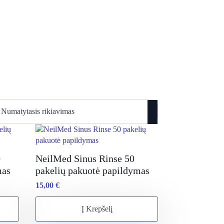
0
NeilMed Sinus Rinse 50
mas
pakelių pakuotė papildymas
15,00
€
Į Krepšelį