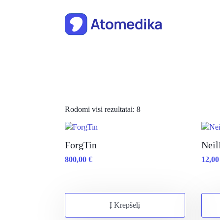
Rodomi visi rezultatai: 8
ForgTin
Nei
800,00
€
12,0
Į Krepšelį