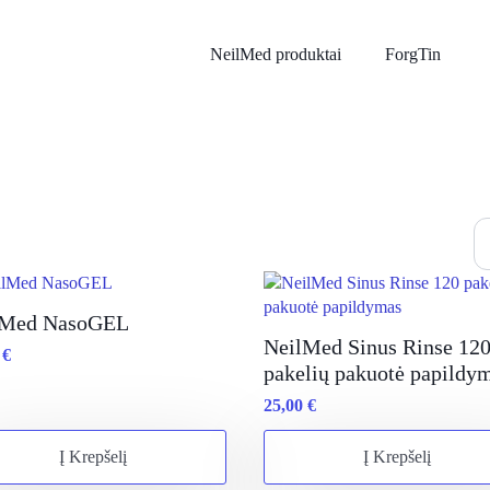
NeilMed produktai
ForgTin
lMed NasoGEL
NeilMed Sinus Rinse 12
0
€
pakelių pakuotė papildy
25,00
€
Į Krepšelį
Į Krepšelį