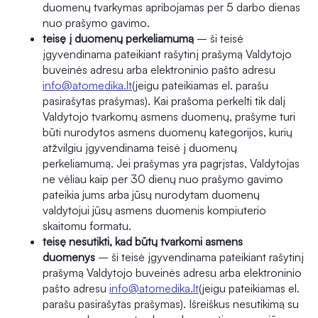
duomenų tvarkymas apribojamas per 5 darbo dienas
nuo prašymo gavimo.
teisę į duomenų perkeliamumą
– ši teisė
įgyvendinama pateikiant rašytinį prašymą Valdytojo
buveinės adresu arba elektroninio pašto adresu
info@atomedika.lt
(jeigu pateikiamas el. parašu
pasirašytas prašymas). Kai prašoma perkelti tik dalį
Valdytojo tvarkomų asmens duomenų, prašyme turi
būti nurodytos asmens duomenų kategorijos, kurių
atžvilgiu įgyvendinama teisė į duomenų
perkeliamumą. Jei prašymas yra pagrįstas, Valdytojas
ne vėliau kaip per 30 dienų nuo prašymo gavimo
pateikia jums arba jūsų nurodytam duomenų
valdytojui jūsų asmens duomenis kompiuterio
skaitomu formatu.
teisę nesutikti, kad būtų tvarkomi asmens
duomenys
– ši teisė įgyvendinama pateikiant rašytinį
prašymą Valdytojo buveinės adresu arba elektroninio
pašto adresu
info@atomedika.lt
(jeigu pateikiamas el.
parašu pasirašytas prašymas). Išreiškus nesutikimą su