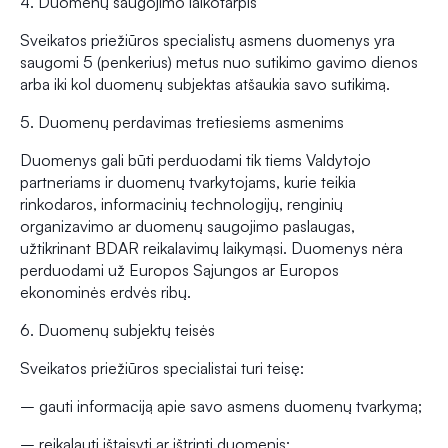
4. Duomenų saugojimo laikotarpis
Sveikatos priežiūros specialistų asmens duomenys yra
saugomi 5 (penkerius) metus nuo sutikimo gavimo dienos
arba iki kol duomenų subjektas atšaukia savo sutikimą.
5. Duomenų perdavimas tretiesiems asmenims
Duomenys gali būti perduodami tik tiems Valdytojo
partneriams ir duomenų tvarkytojams, kurie teikia
rinkodaros, informacinių technologijų, renginių
organizavimo ar duomenų saugojimo paslaugas,
užtikrinant BDAR reikalavimų laikymąsi. Duomenys nėra
perduodami už Europos Sąjungos ar Europos
ekonominės erdvės ribų.
6. Duomenų subjektų teisės
Sveikatos priežiūros specialistai turi teisę:
– gauti informaciją apie savo asmens duomenų tvarkymą;
– reikalauti ištaisyti ar ištrinti duomenis;