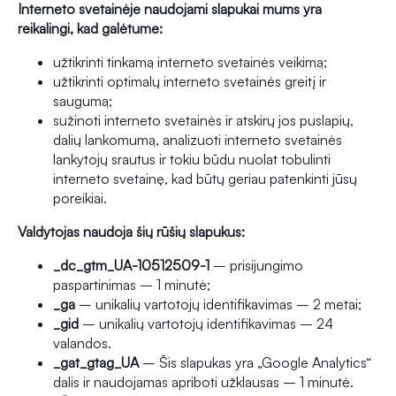
Interneto svetainėje naudojami slapukai mums yra
reikalingi, kad galėtume:
užtikrinti tinkamą interneto svetainės veikimą;
užtikrinti optimalų interneto svetainės greitį ir
saugumą;
sužinoti interneto svetainės ir atskirų jos puslapių,
dalių lankomumą, analizuoti interneto svetainės
lankytojų srautus ir tokiu būdu nuolat tobulinti
interneto svetainę, kad būtų geriau patenkinti jūsų
poreikiai.
Valdytojas naudoja šių rūšių slapukus:
_dc_gtm_UA-10512509-1
– prisijungimo
paspartinimas – 1 minutė;
_ga
– unikalių vartotojų identifikavimas – 2 metai;
_gid
– unikalių vartotojų identifikavimas – 24
valandos.
_gat_gtag_UA
– Šis slapukas yra „Google Analytics“
dalis ir naudojamas apriboti užklausas – 1 minutė.