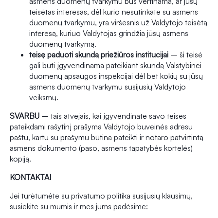
asmens duomenų tvarkymu bus vertinama, ar jūsų
teisėtas interesas, dėl kurio nesutinkate su asmens
duomenų tvarkymu, yra viršesnis už Valdytojo teisėtą
interesą, kuriuo Valdytojas grindžia jūsų asmens
duomenų tvarkymą.
teisę paduoti skundą priežiūros institucijai
– ši teisė
gali būti įgyvendinama pateikiant skundą Valstybinei
duomenų apsaugos inspekcijai dėl bet kokių su jūsų
asmens duomenų tvarkymu susijusių Valdytojo
veiksmų.
SVARBU
– tais atvejais, kai įgyvendinate savo teises
pateikdami rašytinį prašymą Valdytojo buveinės adresu
paštu, kartu su prašymu būtina pateikti ir notaro patvirtintą
asmens dokumento (paso, asmens tapatybės kortelės)
kopiją.
KONTAKTAI
Jei turėtumėte su privatumo politika susijusių klausimų,
susiekite su mumis ir mes jums padėsime: