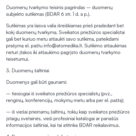
Duomenų tvarkymo teisinis pagrindas – duomenų
subjekto sutikimas (BDAR 6 str. 1 d. a p.).
Sutikimas yra laisva valia išreiškiamas prieš pradedant bet
kokį duomenų tvarkymą. Sveikatos priežiūros specialistai
gali bet kuriuo metu atšaukti savo sutikimą, pateikdami
prašymą el. paštu info@atomedika.lt. Sutikimo atšaukimas
neturi įtakos iki atšaukimo pagrįsto duomenų tvarkymo
teisėtumui.
3. Duomenų šaltiniai
Duomenys gali būti gaunami:
– tiesiogiai iš sveikatos priežiūros specialistų (pvz.,
renginių, konferencijų, mokymų metu arba per el. paštą);
– iš viešai prieinamų šaltinių, tokių kaip sveikatos priežiūros
įstaigų svetainės, vieši profesiniai katalogai ar panašūs
informacijos šaltiniai, kai tai atitinka BDAR reikalavimus.