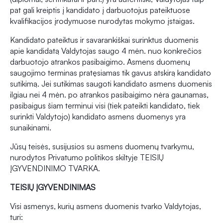
pat gali kreiptis į kandidato į darbuotojus pateiktuose
kvalifikacijos įrodymuose nurodytas mokymo įstaigas.
Kandidato pateiktus ir savarankiškai surinktus duomenis
apie kandidatą Valdytojas saugo 4 mėn. nuo konkrečios
darbuotojo atrankos pasibaigimo. Asmens duomenų
saugojimo terminas pratęsiamas tik gavus atskirą kandidato
sutikimą. Jei sutikimas saugoti kandidato asmens duomenis
ilgiau nei 4 mėn. po atrankos pasibaigimo nėra gaunamas,
pasibaigus šiam terminui visi (tiek pateikti kandidato, tiek
surinkti Valdytojo) kandidato asmens duomenys yra
sunaikinami.
Jūsų teisės, susijusios su asmens duomenų tvarkymu,
nurodytos Privatumo politikos skiltyje TEISIŲ
ĮGYVENDINIMO TVARKA.
TEISIŲ ĮGYVENDINIMAS
Visi asmenys, kurių asmens duomenis tvarko Valdytojas,
turi: