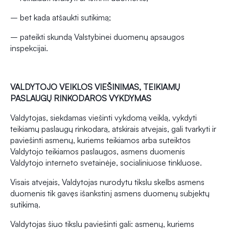
– bet kada atšaukti sutikimą;
– pateikti skundą Valstybinei duomenų apsaugos
inspekcijai.
VALDYTOJO VEIKLOS VIEŠINIMAS, TEIKIAMŲ
PASLAUGŲ RINKODAROS VYKDYMAS
Valdytojas, siekdamas viešinti vykdomą veiklą, vykdyti
teikiamų paslaugų rinkodarą, atskirais atvejais, gali tvarkyti ir
paviešinti asmenų, kuriems teikiamos arba suteiktos
Valdytojo teikiamos paslaugos, asmens duomenis
Valdytojo interneto svetainėje, socialiniuose tinkluose.
Visais atvejais, Valdytojas nurodytu tikslu skelbs asmens
duomenis tik gavęs išankstinį asmens duomenų subjektų
sutikimą.
Valdytojas šiuo tikslu paviešinti gali: asmenų, kuriems