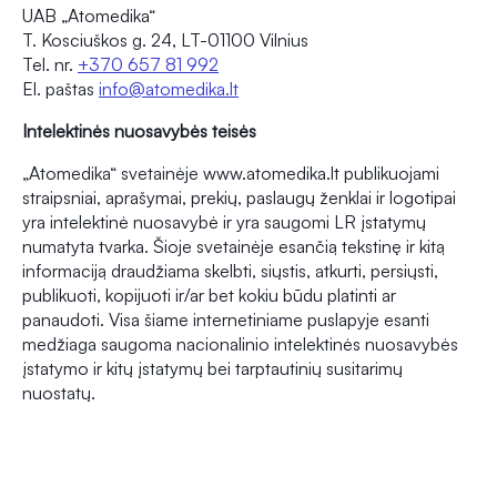
UAB „Atomedika“
T. Kosciuškos g. 24, LT-01100 Vilnius
Tel. nr.
+370 657 81 992
El. paštas
info@atomedika.lt
Intelektinės nuosavybės teisės
„Atomedika“ svetainėje www.atomedika.lt publikuojami
straipsniai, aprašymai, prekių, paslaugų ženklai ir logotipai
yra intelektinė nuosavybė ir yra saugomi LR įstatymų
numatyta tvarka. Šioje svetainėje esančią tekstinę ir kitą
informaciją draudžiama skelbti, siųstis, atkurti, persiųsti,
publikuoti, kopijuoti ir/ar bet kokiu būdu platinti ar
panaudoti. Visa šiame internetiniame puslapyje esanti
medžiaga saugoma nacionalinio intelektinės nuosavybės
įstatymo ir kitų įstatymų bei tarptautinių susitarimų
nuostatų.