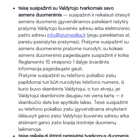
teisę susipažinti su Valdytojo tvarkomais savo
asmens duomenimis
– susipažinti ir reikalauti ištaisyti
asmens duomenis įgyvendinamos pateikiant rašytinį
prašymą Valdytojo buveinės adresu arba elektroninio
pašto adresu
info@atomedika.lt
(jeigu pateikiamas el.
parašu pasirašytas prašymas). Prašyme susipažinti su
asmens duomenimis prašome nurodyti, su kokiais
asmens duomenimis pageidaujate susipažinti ir kokią
Reglamento 15 straipsnio 1 dalyje išvardintą
informaciją pageidaujate gauti.
Prašyme susipažinti su telefono pokalbio įrašu
papildomai turi būti nurodytas telefono numeris, iš
kurio buvo skambinta Valdytojui, o tuo atveju, jei
Valdytojui skambinote daugiau nei vieną kartą – ir
skambučio data bei apytikslis laikas. Teisė susipažinti
su telefono pokalbio įrašu įgyvendinama atvykstant
išklausyti garso įrašo Valdytojo buveinės adresu arba
atsiimant garso įrašo kopiją išorinėje duomenų
laikmenoje.
teisę reikalauti ištrinti neteisėtai tvarkomus duomenis