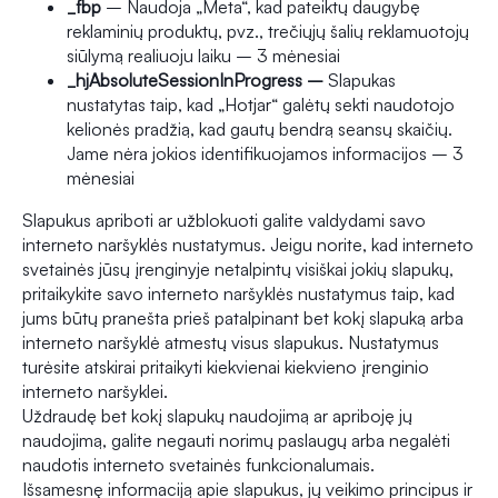
_fbp
– Naudoja „Meta“, kad pateiktų daugybę
reklaminių produktų, pvz., trečiųjų šalių reklamuotojų
siūlymą realiuoju laiku – 3 mėnesiai
_hjAbsoluteSessionInProgress –
Slapukas
nustatytas taip, kad „Hotjar“ galėtų sekti naudotojo
kelionės pradžią, kad gautų bendrą seansų skaičių.
Jame nėra jokios identifikuojamos informacijos – 3
mėnesiai
Slapukus apriboti ar užblokuoti galite valdydami savo
interneto naršyklės nustatymus. Jeigu norite, kad interneto
svetainės jūsų įrenginyje netalpintų visiškai jokių slapukų,
pritaikykite savo interneto naršyklės nustatymus taip, kad
jums būtų pranešta prieš patalpinant bet kokį slapuką arba
interneto naršyklė atmestų visus slapukus. Nustatymus
turėsite atskirai pritaikyti kiekvienai kiekvieno įrenginio
interneto naršyklei.
Uždraudę bet kokį slapukų naudojimą ar apriboję jų
naudojimą, galite negauti norimų paslaugų arba negalėti
naudotis interneto svetainės funkcionalumais.
Išsamesnę informaciją apie slapukus, jų veikimo principus ir