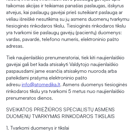
taikomas akcijas ir teikiamas panašias paslaugas, išskyrus
atvejus, kai paslaugų gavėjai prieš suteikiant paslaugą ar
vėliau išreiškė nesutikimą su jų asmens duomenų tvarkymu
tiesioginės rinkodaros tikslu. Tiesioginės rinkodaros tikslu
yra tvarkomi šie paslaugų gavėjų (pacientų) duomenys:
vardas, pavardė, telefono numeris, elektroninio pašto
adresas.
Tiek naujienlaiškio prenumeratoriai, tiek kiti naujienlaiškio
gavėjai gali bet kada atsisakyti Valdytojo naujienlaiškio
paspausdami jame esančią atsisakymo nuorodą arba
pateikdami prašymą elektroninio pašto
adresu
info@atomedika.lt
. Asmens duomenys tiesioginės
rinkodaros tikslu yra tvarkomi 5 metus nuo naujienlaiškio
prenumeratos dienos.
SVEIKATOS PRIEŽIŪROS SPECIALISTŲ ASMENS
DUOMENŲ TVARKYMAS RINKODAROS TIKSLAIS
1. Tvarkomi duomenys ir tikslai