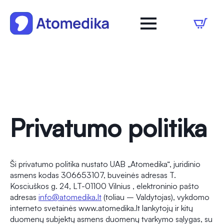
Privatumo politika
Ši privatumo politika nustato UAB „Atomedika“, juridinio
asmens kodas 306653107, buveinės adresas T.
Kosciuškos g. 24, LT-01100 Vilnius , elektroninio pašto
adresas
info@atomedika.lt
(toliau – Valdytojas), vykdomo
interneto svetainės www.atomedika.lt lankytojų ir kitų
duomenų subjektų asmens duomenų tvarkymo sąlygas, su