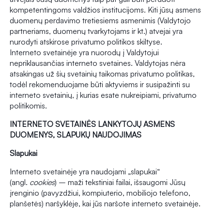
kompetentingoms valdžios institucijoms. Kiti jūsų asmens
duomenų perdavimo tretiesiems asmenimis (Valdytojo
partneriams, duomenų tvarkytojams ir kt.) atvejai yra
nurodyti atskirose privatumo politikos skiltyse.
Interneto svetainėje yra nuorodų į Valdytojui
nepriklausančias interneto svetaines. Valdytojas nėra
atsakingas už šių svetainių taikomas privatumo politikas,
todėl rekomenduojame būti aktyviems ir susipažinti su
interneto svetainių, į kurias esate nukreipiami, privatumo
politikomis.
INTERNETO SVETAINĖS LANKYTOJŲ ASMENS
DUOMENYS, SLAPUKŲ NAUDOJIMAS
Slapukai
Interneto svetainėje yra naudojami „slapukai“
(angl.
cookies
) – maži tekstiniai failai, išsaugomi Jūsų
įrenginio (pavyzdžiui, kompiuterio, mobiliojo telefono,
planšetės) naršyklėje, kai jūs naršote interneto svetainėje.