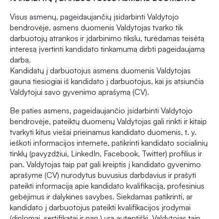
Visus asmenų, pageidaujančių įsidarbinti Valdytojo
bendrovėje, asmens duomenis Valdytojas tvarko tik
darbuotojų atrankos ir įdarbinimo tikslu, turėdamas teisėtą
interesą įvertinti kandidato tinkamumą dirbti pageidaujamą
darbą.
Kandidatų į darbuotojus asmens duomenis Valdytojas
gauna tiesiogiai iš kandidato į darbuotojus, kai jis atsiunčia
Valdytojui savo gyvenimo aprašymą (CV).
Be paties asmens, pageidaujančio įsidarbinti Valdytojo
bendrovėje, pateiktų duomenų Valdytojas gali rinkti ir kitaip
tvarkyti kitus viešai prieinamus kandidato duomenis, t. y.
ieškoti informacijos internete, patikrinti kandidato socialinių
tinklų (pavyzdžiui, LinkedIn, Facebook, Twitter) profilius ir
pan. Valdytojas taip pat gali kreiptis į kandidato gyvenimo
aprašyme (CV) nurodytus buvusius darbdavius ir prašyti
pateikti informaciją apie kandidato kvalifikaciją, profesinius
gebėjimus ir dalykines savybes. Siekdamas patikrinti, ar
kandidato į darbuotojus pateikti kvalifikacijos įrodymai
(diplomai, sertifikatai ir pan.) yra autentiški, Valdytojas taip