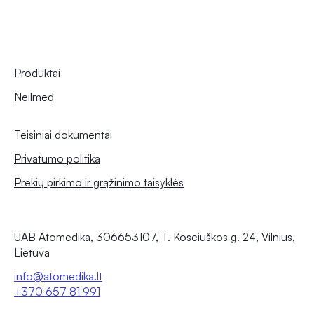
Produktai
Neilmed
Teisiniai dokumentai
Privatumo politika
Prekių pirkimo ir grąžinimo taisyklės
UAB Atomedika, 306653107, T. Kosciuškos g. 24, Vilnius,
Lietuva
info@atomedika.lt
+370 657 81 991