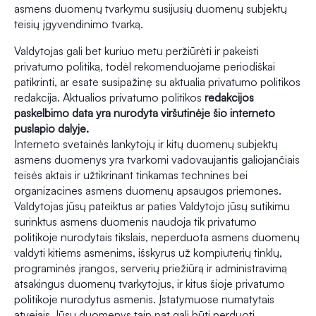
asmens duomenų tvarkymu susijusių duomenų subjektų
teisių įgyvendinimo tvarką.
Valdytojas gali bet kuriuo metu peržiūrėti ir pakeisti
privatumo politiką, todėl rekomenduojame periodiškai
patikrinti, ar esate susipažinę su aktualia privatumo politikos
redakcija. Aktualios privatumo politikos
redakcijos
paskelbimo data yra nurodyta viršutinėje šio interneto
puslapio dalyje.
Interneto svetainės lankytojų ir kitų duomenų subjektų
asmens duomenys yra tvarkomi vadovaujantis galiojančiais
teisės aktais ir užtikrinant tinkamas technines bei
organizacines asmens duomenų apsaugos priemones.
Valdytojas jūsų pateiktus ar paties Valdytojo jūsų sutikimu
surinktus asmens duomenis naudoja tik privatumo
politikoje nurodytais tikslais, neperduota asmens duomenų
valdyti kitiems asmenims, išskyrus už kompiuterių tinklų,
programinės įrangos, serverių priežiūrą ir administravimą
atsakingus duomenų tvarkytojus, ir kitus šioje privatumo
politikoje nurodytus asmenis. Įstatymuose numatytais
atvejais Jūsų duomenys taip pat gali būti perduoti