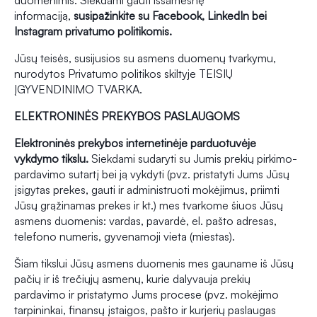
duomenimis. Siekdami gauti išsamesnę
informaciją,
susipažinkite su Facebook, LinkedIn bei
Instagram privatumo politikomis.
Jūsų teisės, susijusios su asmens duomenų tvarkymu,
nurodytos Privatumo politikos skiltyje TEISIŲ
ĮGYVENDINIMO TVARKA.
ELEKTRONINĖS PREKYBOS PASLAUGOMS
Elektroninės prekybos internetinėje parduotuvėje
vykdymo tikslu.
Siekdami sudaryti su Jumis prekių pirkimo-
pardavimo sutartį bei ją vykdyti (pvz. pristatyti Jums Jūsų
įsigytas prekes, gauti ir administruoti mokėjimus, priimti
Jūsų grąžinamas prekes ir kt.) mes tvarkome šiuos Jūsų
asmens duomenis: vardas, pavardė, el. pašto adresas,
telefono numeris, gyvenamoji vieta (miestas).
Šiam tikslui Jūsų asmens duomenis mes gauname iš Jūsų
pačių ir iš trečiųjų asmenų, kurie dalyvauja prekių
pardavimo ir pristatymo Jums procese (pvz. mokėjimo
tarpininkai, finansų įstaigos, pašto ir kurjerių paslaugas