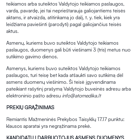
teikiamos arba suteiktos Valdytojo teikiamos paslaugos,
vardą, pavardę, jei tai neprieštarauja galiojantiems teisės
aktams, ir atvaizdą, atitinkamą jo dalį, t. y. tiek, kiek yra
leidžiama paviešinti (parodyti) pagal galiojančius teisės
aktus.
Asmenų, kuriems buvo suteiktos Valdytojo teikiamos
paslaugos, duomenys gali būti viešinami 3 (tris) metus nuo
sutikimo gavimo dienos.
Asmenys, kuriems buvo suteiktos Valdytojo teikiamos
paslaugos, turi teisę bet kada atšaukti savo sutikimą dėl
asmens duomenų viešinimo. Ši teisė įgyvendinama
pateikiant rašytinį prašymą Valdytojo buveinės adresu arba
elektroninio pašto adresu
info@atomedika.lt
PREKIŲ GRĄŽINIMAS
Remiantis Mažmeninės Prekybos Taisyklių 17.17 punktu:
klausos aparatai yra negrąžinama prekė.
KANDIDATŲ Į DARBUOTOJUS ASMENS DUOMENYS