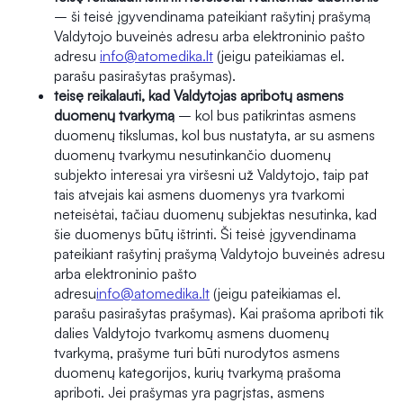
– ši teisė įgyvendinama pateikiant rašytinį prašymą
Valdytojo buveinės adresu arba elektroninio pašto
adresu
info@atomedika.lt
(jeigu pateikiamas el.
parašu pasirašytas prašymas).
teisę reikalauti, kad Valdytojas apribotų asmens
duomenų tvarkymą
– kol bus patikrintas asmens
duomenų tikslumas, kol bus nustatyta, ar su asmens
duomenų tvarkymu nesutinkančio duomenų
subjekto interesai yra viršesni už Valdytojo, taip pat
tais atvejais kai asmens duomenys yra tvarkomi
neteisėtai, tačiau duomenų subjektas nesutinka, kad
šie duomenys būtų ištrinti. Ši teisė įgyvendinama
pateikiant rašytinį prašymą Valdytojo buveinės adresu
arba elektroninio pašto
adresu
info@atomedika.lt
(jeigu pateikiamas el.
parašu pasirašytas prašymas). Kai prašoma apriboti tik
dalies Valdytojo tvarkomų asmens duomenų
tvarkymą, prašyme turi būti nurodytos asmens
duomenų kategorijos, kurių tvarkymą prašoma
apriboti. Jei prašymas yra pagrįstas, asmens