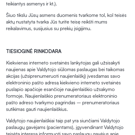
teikiantys asmenys ir kt.).
Šiuo tikslu Jūsų asmens duomenis tvarkome tol, kol teisės
aktų nustatyta tvarka Jūs turite teisę reikšti mums
reikalavimus, susijusius su prekių įsigijimu.
TIESIOGINĖ RINKODARA
Kiekvienas interneto svetainės lankytojas gali užsisakyti
naujienas apie Valdytojo siūlomas paslaugas bei taikomas
akcijas (užsiprenumeruoti naujienlaiškį) įvesdamas savo
elektroninio pašto adresą kiekvieno interneto svetainės
puslapio apačioje esančioje naujienlaiškio užsakymo
formoje. Naujienlaiškio prenumeratoriaus elektroninio
pašto adreso tvarkymo pagrindas – prenumeratoriaus
sutikimas gauti naujienlaiškius.
Valdytojo naujienlaiškiai taip pat yra siunčiami Valdytojo
paslaugų gavėjams (pacientams), įgyvendinant Valdytojo
teisėtą interesą informuoti savo paslaugų gavėjus apie