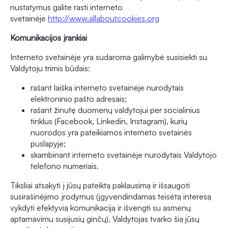
nustatymus galite rasti interneto
svetainėje
http://www.allaboutcookies.org
Komunikacijos įrankiai
Interneto svetainėje yra sudaroma galimybė susisiekti su
Valdytoju trimis būdais:
rašant laišką interneto svetainėje nurodytais
elektroninio pašto adresais;
rašant žinutę duomenų valdytojui per socialinius
tinklus (Facebook, Linkedin, Instagram), kurių
nuorodos yra pateikiamos interneto svetainės
puslapyje;
skambinant interneto svetainėje nurodytais Valdytojo
telefono numeriais.
Tiksliai atsakyti į jūsų pateiktą paklausimą ir išsaugoti
susirašinėjimo įrodymus (įgyvendindamas teisėtą interesą
vykdyti efektyvią komunikaciją ir išvengti su asmenų
aptarnavimu susijusių ginčų), Valdytojas tvarko šią jūsų