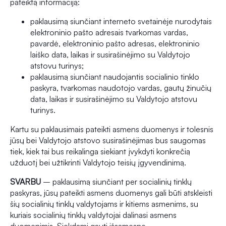
pateiktą informaciją:
paklausimą siunčiant interneto svetainėje nurodytais
elektroninio pašto adresais tvarkomas vardas,
pavardė, elektroninio pašto adresas, elektroninio
laiško data, laikas ir susirašinėjimo su Valdytojo
atstovu turinys;
paklausimą siunčiant naudojantis socialinio tinklo
paskyra, tvarkomas naudotojo vardas, gautų žinučių
data, laikas ir susirašinėjimo su Valdytojo atstovu
turinys.
Kartu su paklausimais pateikti asmens duomenys ir tolesnis
jūsų bei Valdytojo atstovo susirašinėjimas bus saugomas
tiek, kiek tai bus reikalinga siekiant įvykdyti konkrečią
užduotį bei užtikrinti Valdytojo teisių įgyvendinimą.
SVARBU
– paklausimą siunčiant per socialinių tinklų
paskyras, jūsų pateikti asmens duomenys gali būti atskleisti
šių socialinių tinklų valdytojams ir kitiems asmenims, su
kuriais socialinių tinklų valdytojai dalinasi asmens